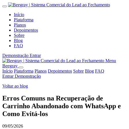
Início
Plataforma
Planos
Depoimentos
Sobre
Blog
FAQ
Demonstração
Entrar
Menu
Beegray
Início
Plataforma
Planos
Depoimentos
Sobre
Blog
FAQ
Entrar
Demonstração
Voltar ao blog
Erros Comuns na Recuperação de
Carrinho Abandonado com WhatsApp e
Como Evitá-los
09/05/2026