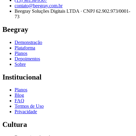
(13) 98134-9507
contato@beegray.com.br
Beegray Soluções Digitais LTDA · CNPJ 62.902.973/0001-
73
Beegray
Demonstração
Plataforma
Planos
Depoimentos
Sobre
Institucional
Planos
Blog
FAQ
Termos de Uso
Privacidade
Cultura