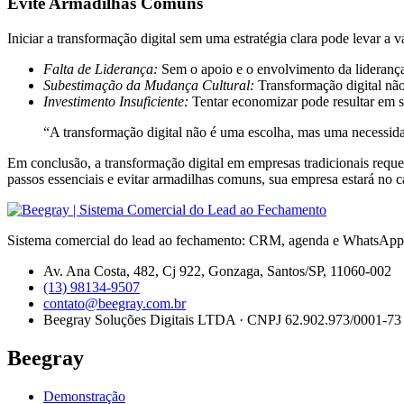
Evite Armadilhas Comuns
Iniciar a transformação digital sem uma estratégia clara pode levar 
Falta de Liderança:
Sem o apoio e o envolvimento da liderança,
Subestimação da Mudança Cultural:
Transformação digital não
Investimento Insuficiente:
Tentar economizar pode resultar em s
“A transformação digital não é uma escolha, mas uma necessida
Em conclusão, a transformação digital em empresas tradicionais reque
passos essenciais e evitar armadilhas comuns, sua empresa estará no
Sistema comercial do lead ao fechamento: CRM, agenda e WhatsApp 
Av. Ana Costa, 482, Cj 922, Gonzaga, Santos/SP, 11060-002
(13) 98134-9507
contato@beegray.com.br
Beegray Soluções Digitais LTDA · CNPJ 62.902.973/0001-73
Beegray
Demonstração